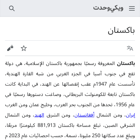
بحث
باكستان
اللغة
راقب
عرض 
باكستان
المعروفة رسميًا بجمهورية باكستان الإسلامية، هي دولة
تقع في جنوب آسيا في الجزء الغربي من شبه القارة الهندية،
تأسست عام 1947م عقب إنفصالها عن الهند، في البداية كانت
باكستان تابعة للكومنولث البريطاني، وصاغت دستورها رسميًا في
عام 1956، تحدها من الجنوب بحر العرب، وخليج عمان ومن الغرب
إيران
، ومن الشمال
أفغانستان
، ومن الشرق
الهند
، ومن الشمال
الشرقي الصين، تبلغ مساحة باكستان 881,913 كيلومترًا مربعًا،
ويبلغ عدد سكانها 250 مليونا، نسمة، حسب احصائيات عام 2023 م