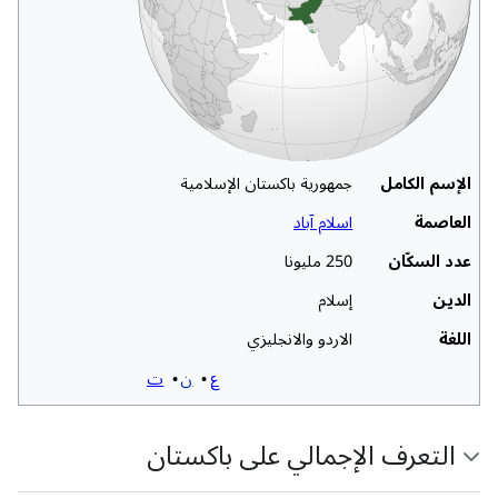
الإسم الکامل
جمهورية باكستان الإسلامية
العاصمة
اسلام آباد
عدد السکّان
250 مليونا
الدین
إسلام
اللغة
الاردو والانجليزي
ع
ن
ت
التعرف الإجمالي على باكستان