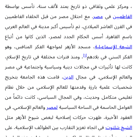
، ومركز علمي وثقافي ذو تاريخ يمتد لألف سنة، تأسس بواسطة
الفاطميين
في
مصر
. مع احتلال مصر من قبل الخلفاء الفاطميين
في القرن العاشر الميلادي، تم تأسيس أكبر مدينة في العالم العربي
باسم القاهرة. أسس الحكام الجدد لمصر، الذين كانوا من أتباع
الشيعة الإسماعيلية
، مسجد الأزهر لمواجهة الفكر المنافس، وهو
]
١
[
الفكر السني في بلادهم
، ومنذ فترات مختلفة في تاريخ الإسلام،
كانت لها تأثيرات في مجالات دينية وسياسية واجتماعية في مصر
والعالم الإسلامي. في مجال
الدين
، قامت هذه الجامعة بتخريج
شخصيات علمية بارزة وقدمتها للعالم الإسلامي من خلال نظام
تعليمي متكامل وحديث، وفي المجال السياسي، كانت دائماً من
العوامل الحاسمة في الساحة السياسية
لمصر
والعالم الإسلامي. في
العقود الأخيرة، ظهرت حركات إصلاحية لبعض شيوخ الأزهر مثل
الشيخ شلتوت
في اتجاه تعزيز التقارب بين الطوائف الإسلامية، على