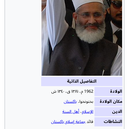
التفاصيل الذاتية
الولادة
1962 م، ١٣٨١ ق، ١٣٤٠ ش
مكان الولادة
بختونخوا،
باكستان
الدين
الإسلام
،
أهل السنة
النشاطات
قائد
جماعة إسلام باكستان