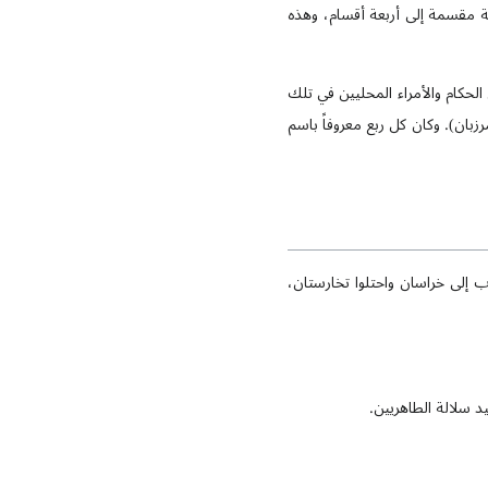
ة مقسمة إلى أربعة أقسام، وهذه
لحكام والأمراء المحليين في تلك
زبان). وكان كل ربع معروفاً باسم
 أربعة أقسام: نيشابور، مرو، هرات وبلخ. في عام 31 هـ، توجه العرب إلى خراسان واحتلوا تخارستان،