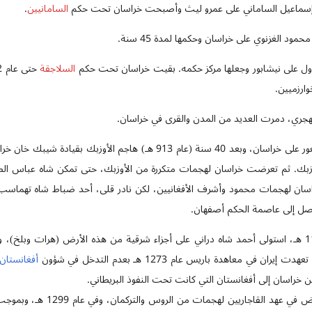
إسماعيل الساماني على عمرو ليث وأصبحت خراسان تحت حكم
السامانيين
.
السلاجقة
رزميين.
لهجري، دمرت العديد من المدن والقرى في خراسان.
في عام 873 هـ، استولى ملوك الغور على خراسان، وبعد 40 سنة (عام 913 هـ) ها
وزبك. ثم تعرضت خراسان لهجمات متكررة من الأوزبك، حتى تمكن شاه عباس ال
سان لهجمات محمود وأشرف الأفغانيين، لكن نادر قلی، أحد ضباط شاه تهماسب ا
ل إلى عاصمة الحكم أصفهان.
ن في معاهدة باريس عام 1273 هـ بعدم التدخل في شؤون
أفغانستان
 خراسان إلى أفغانستان التي كانت تحت النفوذ البريطاني.
 عهد القاجاريين لهجمات من الروس والتركمان، وفي عام 1299 هـ، وبموجب معاهدة أخال بين إيران