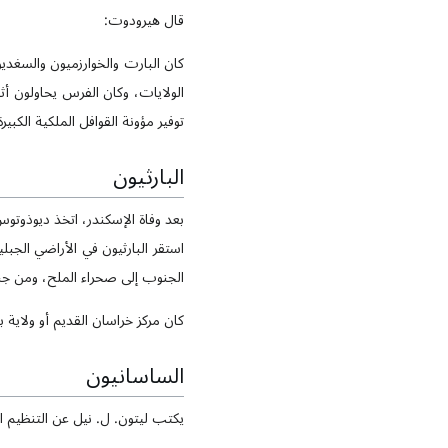
قال هيرودوت:
كان البارت والخوارزميون والسغديو
الولايات، وكان الفرس يحاولون أث
توفير مؤونة القوافل الملكية الكبيرة
البارثيون
بعد وفاة الإسكندر، اتخذ ديوذوتوس
استقر البارثيون في الأراضي الج
الجنوب إلى صحراء الملح، ومن جبا
كان مركز خراسان القديم أو ولاية ب
الساسانيون
يكتب ليتون. ل. نيل عن التنظيم 