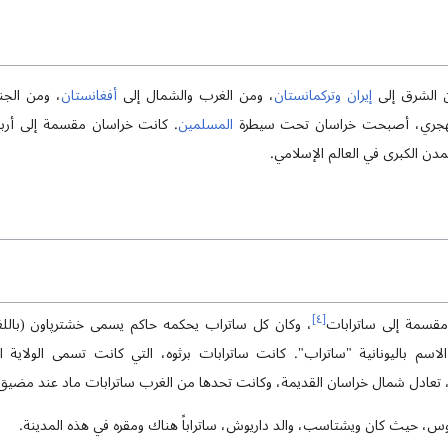
ن الشرق إلى
إيران
وتركمانستان
، ومن الغرب والشمال إلى
أفغانستان
، ومن الج
 الهجري، أصبحت خراسان تحت سيطرة
المسلمين
. كانت خراسان مقسمة إلى أربعة
مدن الكبرى في العالم الإسلامي.
]
٤
[
 مقسمة إلى ساترابات
، وكان كل ساتراب يحكمه حاكم يسمى خشترپاون (باللغة 
ا الاسم باليونانية "ساتراب". كانت ساترابات برثوه، التي كانت تسمى الولاي
ن)، تعادل شمال خراسان القديمة، وكانت تحدها من الغرب ساترابات ماد عند مضيق
توس، حيث كان ويشتاسب، والد داريوش، ساتراباً هناك ومقره في هذه المدينة.