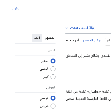
دخول
أضف لغات
المظهر
أخف
اقرأ
عرض المصدر
أدوات
النص
تقليدي وشائع يشير إلى المناطق
صغير
قياسي
كبير
العرض
كلمة «خراسان» كلمة من اللغة
قياسي
 اللغة الفارسية القديمة بمعنى
عريض