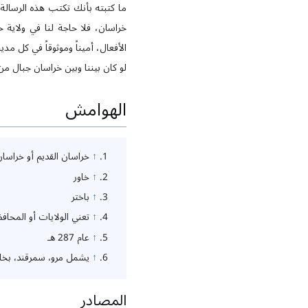
ما كتبته بأنك تكتب هذه الرسال
خراسان، فلا حاجة لنا في ولاية
الأفعال، أميناً وموثوقاً في كل مد
لو كان بيننا وبين خراسان جبال م
الهوامش
↑
خراسان القديم أو خراسان
↑
خاور
↑
باختر
↑
تعني الولايات أو المحاف
↑
عام 287 هـ
↑
يشمل مرو، سمرقند، بخار
المصادر