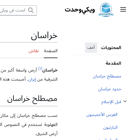
نتقل
القائمة الرئيسية
لى
لمحتوى
خراسان
المحتويات
أخف
الصفحة
نقاش
المقدمة
]
١
[
خراسان
أرض واسعة أكبر من مح
مصطلح خراسان
الشرقية من
إيران
. أصبحت هذه المن
حدود خراسان
مصطلح خراسان
قبل الإسلام
ثبِّت القسم الفرعي قبل الإسلام
الفرس الأخمينيون
نسب مصطلح خراسان إلى مكان طل
الفهلوية تستخدم في النصوص ال
البارثيون
أرض الشرق.