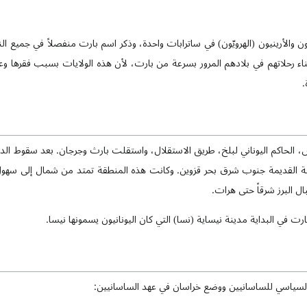
ن والأرينيون (الهرويّون) في ساترابات واحدة، وذكر اسم بارت منفصلاً في جميع ا
ناء رحلاتهم في بلادهم المرور بسرعة من بارت، لأن هذه الولايات بسبب فقرها وعدم
.
، الحاكم اليوناني لبلخ، طريق الاستقلال، واستقلت بارث وجرجان. بعد سقوط الدول
بلية القديمة جنوب شرق بحر قزوين. وكانت هذه المنطقة تمتد من شمال إلى سهول
ل البرز شرقاً حتى هرات.
ارت في البداية مدينة نيساية (نسا) التي كان اليونانيون يسمونها نيسا.
السياسي للساسانيين ووضع خراسان في عهد الساسانيين: