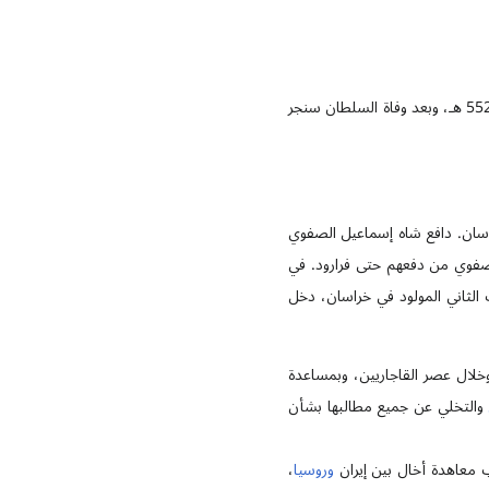
حتى عام 552 هـ، وبعد وفاة السلطان سنجر
جم الأوزبك بقيادة شيبك خان خراسان. دافع شاه إسماعيل الصفوي
صفوي من دفعهم حتى فرارود. في
لثاني المولود في خراسان، دخل
والتخلي عن جميع مطالبها بشأن
وروسيا
،