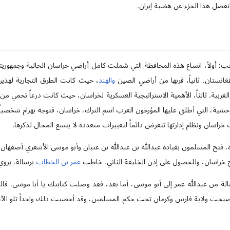
انفصل هذا الجزء عن هضبة إيران.
ب: أولاً، اتساع هذه المحافظة التي شملت كامل أراضي خراسان الحالية وجمهوري
انستان. ثانياً، قربها من أراضي الصين
والهند
، حيث كانت الطرق التجارية لهذين ا
الغربية. ثالثاً، الأهمية الاستراتيجية العسكرية لخراسان، حيث كانت درعاً تحمي من
وحشية، التي أطلق عليها المؤرخون العرب اسم الترك، خراسان، فتوجه بهرام شخصياً 
خراسان ونظام إدارتها تتعرض دائماً لتغييرات متعددة لا يتسع المجال لذكرها.
، فتح المسلمون بقيادة عبدالله بن عبدالله بن عتبان وأبو موسى الأشعري أصفهان، 
 خراسان، وللحصول على إذن الخليفة الثاني، خاطب
عمر بن الخطاب
برسالة. يروي 
رسالة من عبدالله عمر إلى أبو موسى، أما بعد، فقد وصلت كتابتك يا أبا موسى. ف
بحت ولاية فارس وكرمان تحت حكم المسلمين، وقد أحصيت ذلك واحداً تلو الآخ