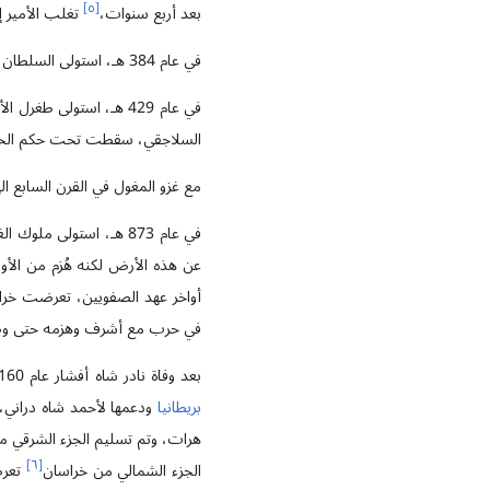
]
٥
[
بعد أربع سنوات،
تغلب الأمير 
في عام 384 هـ، استولى السلطان محمود الغزنوي على خراسان وحكمها لمدة 45 سنة.
في عام 429 هـ، استولى طغرل الأول على نيشابور وجعلها مركز حكمه. بقيت خراسان تحت حكم
السلاجقي، سقطت تحت حكم الخوا
مع غزو المغول في القرن السابع ا
عن هذه الأرض لكنه هُزم من الأ
أواخر عهد الصفويين، تعرضت خرا
في حرب مع أشرف وهزمه حتى وص
بعد وفاة نادر شاه أفشار عام 1160 هـ، استولى أحمد شاه دراني على أجزاء شرقية من هذه الأرض (هرات وبلخ)، وخلال عصر القاجاريين، وبمساعدة
بريطانيا
ودعمها لأحمد شاه دراني، تعهدت إيرا
هرات، وتم تسليم الجزء الشرقي من
]
٦
[
الجزء الشمالي من خراسان
تعرض في