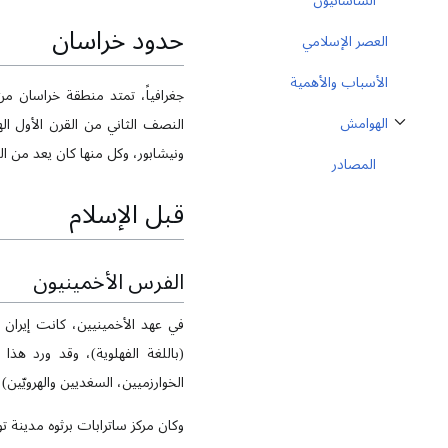
الساسانيون
حدود خراسان
العصر الإسلامي
الأسباب والأهمية
جغرافياً، تمتد منطقة خراسان م
الهوامش
النصف الثاني من القرن الأول
ثبِّت القسم الفرعي الهوامش
ونيشابور، وكل منها كان يعد من ال
المصادر
قبل الإسلام
الفرس الأخمينيون
في عهد الأخمينيين، كانت إيران
(باللغة الفهلوية)، وقد ورد هذ
الخوارزميين، السغديين والهرويّي
وكان مركز ساترابات برثوه مدينة 