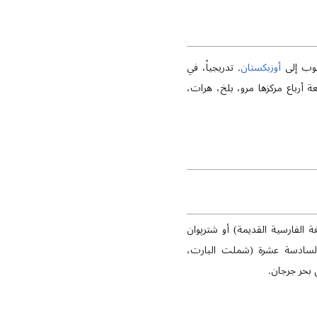
نوب إلى
أوزبكستان
. تدريجياً، في
 أرباع مركزها مرو، بلخ، هرات،
الفارسية القديمة) أو شترپوان
ة السادسة عشرة (شملت البارت،
 بحر جرجان.