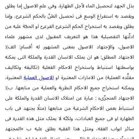
بذل الجهد لتحصيل الماء لأجل الطهارة. وفي علم الاصول إما يطلق
ويقصد به استفراغ الوسع فی تحصیل الظنّ بالحکم الشرعیّ، وإما
يطلق ويقصد به استخراج الحکم الشرعیّ الفرعیّ او الحجّة علیه من
ادلّتها التفصیلیة هذا هو التعریف المقبول لدی مشهور علماء
الاصول، والإجتهاد الاصول بمعنى المشهور له أقسام: الف):
الاجتهاد المطلق‌: هو ان یملک الانسان القدرة والملکة التی یمکنه
بواسطتها استنباط واستخراج الاحکام الفعلیة (تکالیفه وتکالیف
مقلِّده العملیة) من الامارات المعتبرة او
الاصول العملیة
المعتبرة،
ویمکنه استخراج جمیع الاحکام النظریة والعملیة من منابعها. ب):
الاجتهاد المتجزّی‌ء : عبارة عن امتلاک الانسان القدرة والملکة علی
استنباط بعض الاحکام الشرعیة من منابعها (مثلًا یجتهد فی باب
الطهارة او فی جمیع العبادات، ولکنّه لا یملک مثل هذه القدرة فی
سائر ابواب الفقه، ومثل هذا الفقیه یطلق علیه‌ ب «المجتهد