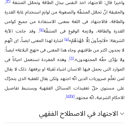
]
٣
[
واخیراً قال: الاجتهاد اخذ النفس ببذل الطاقة وتحمّل المشقة
.
والحقیقة انّ تحمّل المشقّة والصعوبة من لوازم استخدام غایة القدرة
والطاقة، فالاجتهاد فی اللغة بمعنی الاستفادة من جمیع کوامن
]
٤
[
القدرة والطاقة، ولازمه الوقوع فی المشقّة
. وقد جاءت الآیة
]
٥
[
الشریفة: «لَایَجِدُونَ اِلَّا جُهْدَهُمْ»
اشارة لهذا المعنی ایضاً، ‌ای انّهم
لا یجدون اکثر من طاقتهم. وجاء هذا المعنی فی «نهج البلاغة» ایضاً:
]
٦
[
ولا یؤدّی حقّه المجتهدون».
. وهذه المفردة تستعمل احیاناً فی
الموارد التی یحمل‌ فیها الانسان اشیاء ثقیلة او یرفعها. ذلک لا یقال
لمن تعلّم ضروریات الدین انّه اجتهد ولکن یقال للفقیه الذی یتحرّک
علی مستوی حلّ تعقیدات المسائل الفقهیة ویستنبط تفاصیل
]
٨
[
]
٧
[
الاحکام الشرعیة، انّه مجتهد.
.
الاجتهاد في الاصطلاح الفقهي