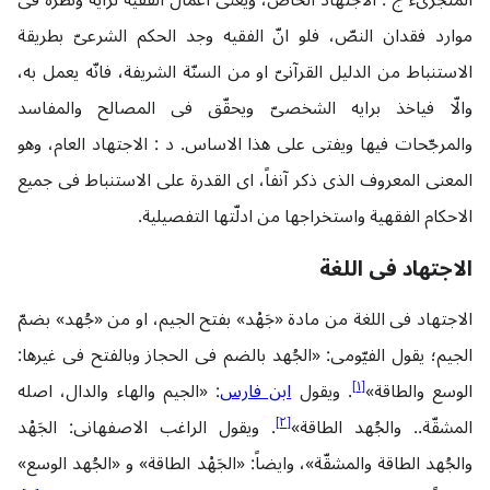
المتجزّی‌ء ج : الاجتهاد الخاصّ‌، ویعنی اعمال الفقیه لرایه ونظره فی
موارد فقدان النصّ، فلو انّ الفقیه وجد الحکم الشرعیّ بطریقة
الاستنباط من الدلیل القرآنیّ او من السنّة الشریفة، فانّه یعمل به،
والّا فیاخذ برایه الشخصیّ ویحقّق فی المصالح والمفاسد
والمرجّحات فیها ویفتی علی هذا الاساس. د : الاجتهاد العام‌، وهو
المعنی المعروف الذی ذکر آنفاً، ‌ای القدرة علی الاستنباط فی جمیع
الاحکام الفقهیة واستخراجها من ادلّتها التفصیلیة.
الاجتهاد فی اللغة
الاجتهاد فی اللغة من مادة «جَهْد» بفتح الجیم، او من «جُهد» بضمّ
الجیم؛ یقول الفیّومی: «الجُهد بالضم فی الحجاز وبالفتح فی غیرها:
]
١
[
الوسع والطاقة»
. ویقول
ابن فارس
: «الجیم والهاء والدال، اصله
]
٢
[
المشقّة.. والجُهد الطاقة»
. ویقول الراغب الاصفهانی: الجَهْد
والجُهد الطاقة والمشقّة»، وایضاً: «الجَهْد الطاقة» و «الجُهد الوسع»