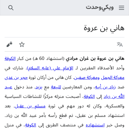
بحث
هاني بن عروة
اللغة
راقب
عرض 
هاني بن عروة بن غران مرادي
(استشهاد 60 هـ) من كبار
الكوفة
وأحد الأصدقاء المقربين لـ
الإمام علي (عليه السلام)
. شارك في
معركة الجمل
ومعركة صفين
. كان هاني من أركان ثورة
حجر بن عدی
ضد
زياد بن أبيه
، ومن المعارضين
للبيعة
مع
يزيد
. منذ دخول
عبيد
الله بن زياد
إلى
الكوفة
، أصبحت منزله مركزًا للنشاطات السياسية
والعسكرية، وكان له دور مهم في ثورة
مسلم بن عقيل
. بعد
استشهاد مسلم بن عقيل، تم قطع رأسه بأمر عبيد الله بن زياد.
وصل خبر
استشهاده
في منتصف الطريق إلى
الكوفة
، في منزل