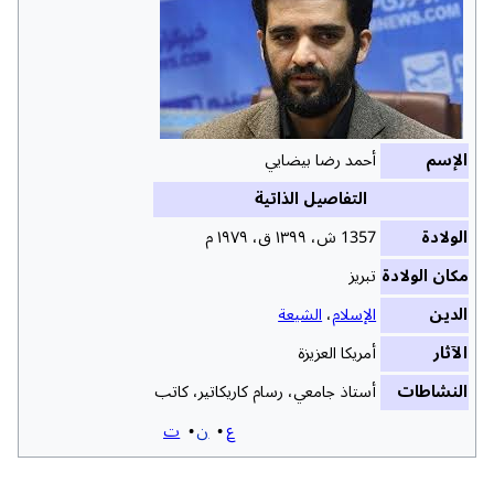
الإسم
أحمد رضا بيضايي
التفاصيل الذاتية
الولادة
1357 ش، ١٣٩٩ ق، ١٩٧٩ م
مكان الولادة
تبريز
الدين
الإسلام
،
الشيعة
الآثار
أمريكا العزيزة
النشاطات
أستاذ جامعي، رسام كاريكاتير، كاتب
ع
ن
ت