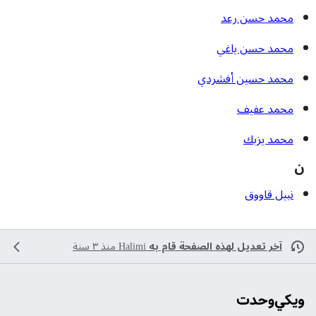
محمد حسن رعد
محمد حسن ياغي
محمد حسين أفشردي
محمد عفيف
محمد يزبك
ن
نبيل قاووق
آخر تعديل لهذه الصفحة قام به
Halimi
منذ ٣ سنة