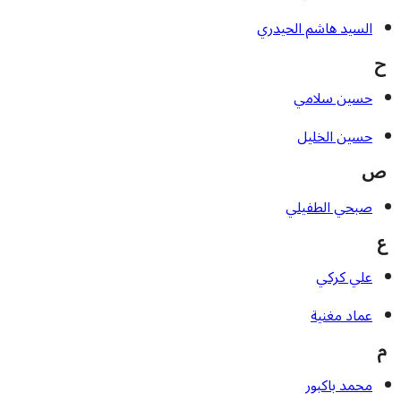
السيد هاشم الحيدري
ح
حسين سلامي
حسین الخلیل
ص
صبحي الطفيلي
ع
علي كركي
عماد مغنية
م
محمد باكبور