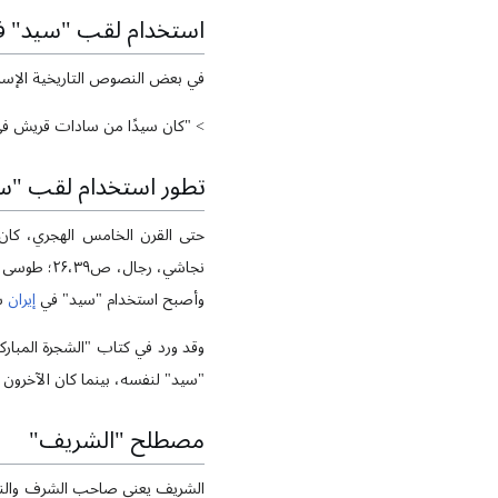
استخدام لقب "سيد" في
في بعض النصوص التاريخية الإسلا
> "كان سيدًا من سادات قريش في 
تطور استخدام لقب "س
حتى القرن الخامس الهجري، كان 
وأصبح استخدام "سيد" في
إيران
شا
وقد ورد في كتاب "الشجرة المبا
"سيد" لنفسه، بينما كان الآخرون ي
مصطلح "الشريف"
الشريف يعني صاحب الشرف والنقا