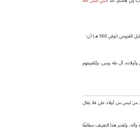
أب إلى هاشم، جد
النبي صلى الله
زويني (توفي 560 هـ) أن:
أولاده، آل طه ويس، ويُلقبونهم
 من ليس من أولاد علي فلا يقال
وآله، ويُعتبر هذا التعريف مطابقًا