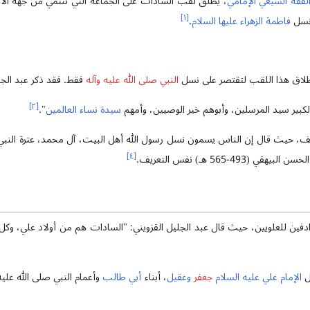
لفقه
الشيعي الإمامي
، يُطلق لقب السادات على الجماعة التي تنتمي من جهة ال
]
١
[
 نسل
فاطمة الزهراء عليها السلام
.
طلاق هذا اللقب لتقتصر على نسل
النبي صلى الله عليه وآله
فقط. فقد ذكر عبد الجليل الق
]
٢
[
بير سيد المرسلين، وأبوهم خير الوصيين، وأمهم
سيدة نساء العالمين
".
يف، حيث قال إن الناس يسمون نسل رسول الله أهل البيت، آل محمد، عترة النبي و
]
٤
[
قي (493-565 هـ) نفس التعريف.
ادفين للعلويين، حيث قال عبد الجليل القزويني: "السادات هم من أولاد علي، وكل
ل
الإمام علي عليه السلام
جعفر
وعقيل
، أبناء
أبي طالب
وأعمام النبي صلى الله عليه 