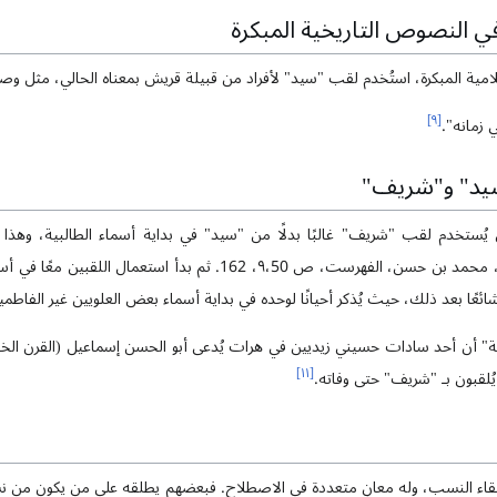
 النصوص التاريخية المبكرة
مية المبكرة، استُخدم لقب "سيد" لأفراد من قبيلة قريش بمعناه الحالي، مثل وص
]
٩
[
زمانه".
يد" و"شريف"
يُستخدم لقب "شريف" غالبًا بدلًا من "سيد" في بداية أسماء الطالبية، وهذا
نجاشي، رجال، ص۲۶،۳۹؛ طوسی، محمد بن حسن، الفهرست، ص ۹،50، 162. ثم
ئعًا بعد ذلك، حيث يُذكر أحيانًا لوحده في بداية أسماء بعض العلويين غير الفاطمي
ركة" أن أحد سادات حسيني زيديين في هرات يُدعى أبو الحسن إسماعيل (القرن ا
]
١١
[
ُلقبون بـ "شريف" حتى وفاته.
ء النسب، وله معانٍ متعددة في الاصطلاح. فبعضهم يطلقه على من يكون من ن