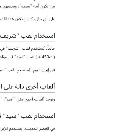
من تكون أمه "سيدة"، وبعضهم 
على أي حال، كان إطلاق هذا اللقب 
استخدام لقب "شريف"
(ت450 هـ) لقب "سيد" في مؤلفاتهم، لكنه غالبًا ما يُستخدم مع لقب "شريف" كما في "السيد الشريف...".
في إيران اليوم، يُستخدم لقب "سيد
ألقاب أخرى دالة على ا
وتوجد ألقاب أخرى مثل "أمير"، "مي
استخدام لقب "سيد" في
في العصر الحديث، يستخدم الإير