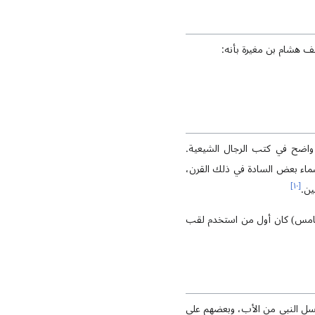
ف هشام بن مغيرة بأنه:
 واضح في كتب الرجال الشيعية.
 بدأ استعمال اللقبين معًا في أسماء بعض السادة في ذلك القرن،
]
١٠
[
ين.
لخامس) كان أول من استخدم لقب
سل النبي من الأب، وبعضهم على