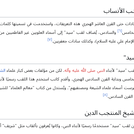
ب الأنساب
ادات حتى القرن العاشر الهجري هذه التعريفات، واستخدمت في تسميتها كلمات م
]
٦
[
لخامس
والسادس، يُضاف لقب "سيد" إلى أسماء العلويين غير الفاطميين م
]
٧
[
الإمام علي عليه السلام)، وكذلك سادات جعفريين.
يد"
قب "سيد" لأبناء
النبي صلى الله عليه وآله
. لكن من مؤلفات بعض كبار علماء
الش
ن الخامس وبداية القرن السادس الهجري. وأقدم كاتب استخدم هذا اللقب رسميًا لأب
]
٨
[
 القرن السادس.
شيخ المنتجب الدين
 لقب "سيد" مستخدمًا رسميًا لأبناء النبي، وكانوا يُعرفون بألقاب مثل "شريف" 