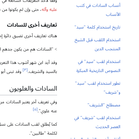
وفقًا لأحد التعريفات الشائعة في
ا
أنساب السادات في كتب
عليه وآله
، حتى وإن لم يكونوا من
الأنساب
تعاريف أخرى للسادات
تاريخ استخدام كلمة "سيد"
هناك تعاريف أخرى تضيق دائرة إ
استخدام اللقب قبل الشيخ
المنتجب الدين
> "السادات هم من يكون جدهم الك
استخدام لقب "سيد" في
وقد أيد ابن شهر آشوب هذا التعر
النصوص التاريخية المبكرة
]
٣
[
بالسيد والشريف.
وقد تبنى أبو الحسن البيه
تطور استخدام لقب "سيد"
السادات والعلويون
و"شريف"
وفي تعريف آخر يعتبر السادات مر
مصطلح "الشريف"
]
٥
[
عنه علوي".
استخدام لقب "شريف" في
كما يُطلق لقب السادات على نس
العصر الحديث
لكلمة "طالبين".