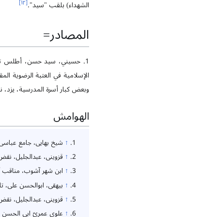
]
١٢
[
الشهداء) بلقب "سيد".
المصادر=
1. حسيني، سيد حسن، أطلس تار
وبعض كبار أسرة المدرسية، يزد، نشر نيكو
الهوامش
↑
شيخ بهایی، جامع عباسی، 
↑
قزوینی، عبدالجلیل، نقض،
↑
ابن شهر آشوب، مناقب آل أبي
↑
بیهقی، ابوالحسن علی، تا
↑
قزوینی، عبدالجلیل، نقض،
↑
علوی عمریّ ابی الحسن علی، ا