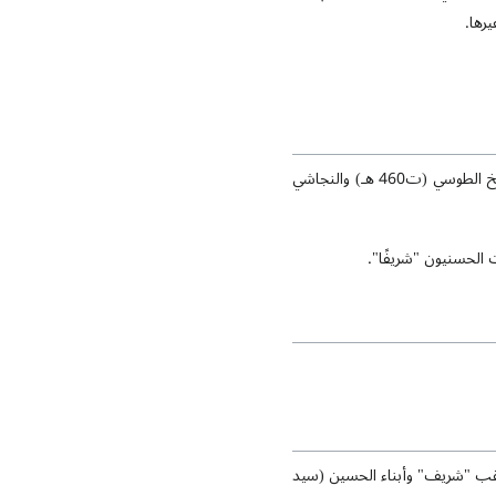
يرها.
حالياً، يُستخدم لقب "شريف" في الأردن لجميع أبناء النبي، وفي الحجاز للسادات الحسينيين. وقد ذكر كل من الشيخ الطوسي (ت460 هـ) والنجاشي
 الحسنيون "شريفًا".
 بلقب "شريف" وأبناء الحسين (سيد