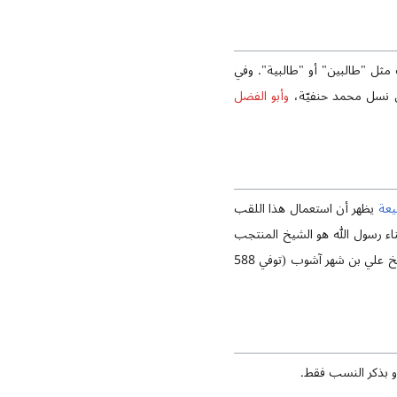
ثل "طالبين" أو "طالبية". وفي
ن نسل محمد حنفيّة،
وأبو الفضل
يعة
يظهر أن استعمال هذا اللقب
ناء رسول الله هو الشيخ المنتجب
الدين (504-585 هـ) في كتابه "فهرست أسماء علماء الشيعة ومصنفيهم". ويُستدل من كتاب "معالم العلماء" للشيخ علي بن شهر آشوب (توفي 588
أو بذكر النسب فقط.