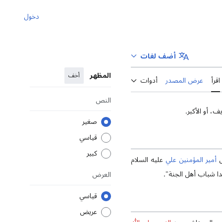
دخول
أضف لغات
المظهر
أخف
اقرأ
عرض المصدر
أدوات
النص
ف، أو الأکبر.
صغير
قياسي
كبير
ى
أمير المؤمنين علي
عليه السلام
دا شباب أهل الجنة".
العرض
قياسي
عريض