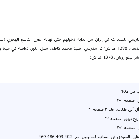
يخي للسادات في إيران من بداية دخولهم حتى نهاية القرن التاسع الهجري (
الإسلامية في العتبة الرضوية المقدسة، 1398 هـ ش؛ 2. مدرسي، سيد محمد كاظم، نسل النور
 روش، 1378 هـ ش؛
ص 102
 صفحه ۴۸۱
 طالب، جلد ۲ صفحه ۴۱
ریخ بیهق، صفحه ۶۳
 صفحه ۴۸۱
لمجدی فی انساب الطالبیین، ص 402-403-486-469