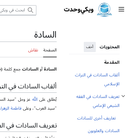
نتقل
القائمة الرئيسية
لى
لمحتوى
السادة
المحتويات
أخف
الصفحة
نقاش
المقدمة
السادة
آو
السادات
جمع كلمة
(
ألقاب السادات في التراث
ألقاب السادات في التر
الإسلامي
تعريف السادات في الفقه
يُطلق على
الله
عز وجل "سيد الس
ثبِّت القسم الفرعي تعريف السادات في الفقه الشيعي الإمامي
الشيعي الإمامي
"سيد العرب"، وعلى
فاطمة الزهراء
تعاريف أخرى للسادات
تعريف السادات في الف
السادات والعلويون