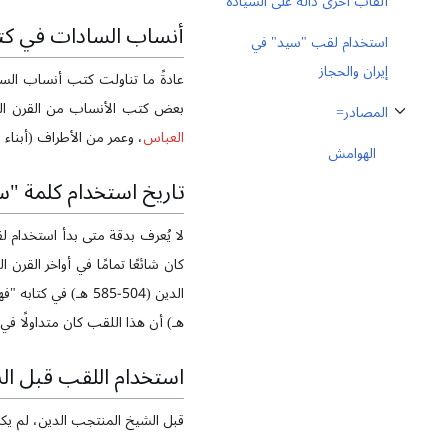
ألقاب أخرى دالة على السيادة
أنساب السادات في كت
استخدام لقب "سيد" في
إيران والحجاز
عادةً ما تناولت كتب أنساب الس
بعض كتب الأنساب من القرن ا
المصادر=
ثبِّت القسم الفرعي المصادر=
العباس
، وعمر من الأطراف (أبناء 
الهوامش
تاريخ استخدام كلمة "س
لا يُعرف بدقة متى بدأ استخدام ل
كان شائعًا تمامًا في أواخر القر
هـ) أن هذا اللقب كان متداولًا في
استخدام اللقب قبل ال
قبل الشيخ المنتجب الدين، لم يكن