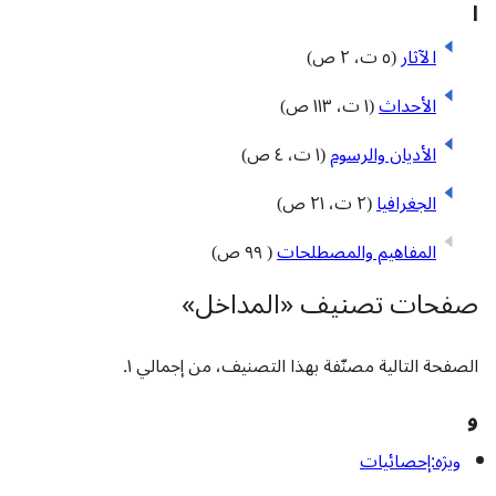
ا
الآثار
(٥ ت، ٢ ص)
الأحداث
(١ ت، ١١٣ ص)
الأديان والرسوم
(١ ت، ٤ ص)
الجغرافيا
(٢ ت، ٢١ ص)
المفاهيم والمصطلحات
( ٩٩ ص)
صفحات تصنيف «المداخل»
الصفحة التالية مصنّفة بهذا التصنيف، من إجمالي ١.
و
ویژه:إحصائيات