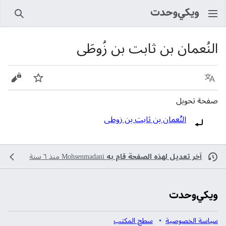
بحث
النُعمان بن ثابت بن زُوطَى
اللغة
راقب
عرض 
صفحة تحويل
تحويل إلى:
النُعمان بن ثابت بن زوطى
آخر تعديل لهذه الصفحة قام به
Mohsenmadani
منذ ٦ سنة
سياسة الخصوصية
سطح المكتب