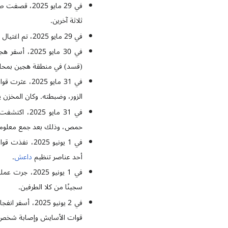
في 29 مايو 5
ثلاثة آخرين.
في 29 مايو 2025، تم اغتيال أحد عناصر الدفاع الوطني السابق في حلب من قبل مسلحين مجهولين.
في 30 مايو 
(قسد) في منطقة هجين بمحافظ
في 31 مايو 5
الزور، وضبطته. وكان المخزن 
في 31 مايو
حمص، وذلك بعد جمع معلوما
في 1 يونيو 2025، نفذت قوات سوريا الديمقراطية، بدعم من التحالف
أحد عناصر تنظيم
داعش
.
سجينًا من كلا الطرفين.
قوات الأسايش وإصابة شخص 