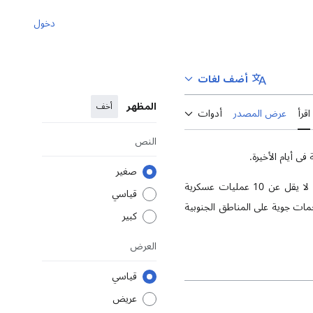
دخول
أضف لغات
المظهر
أخف
اقرأ
عرض المصدر
أدوات
النص
ی أیام الأخیرة.
صغير
بناءً على إحصاءات التي جمعها "تحولات العالم الإسلامي"، منذ الفترة من 29 مه 2025 وحتى الآن، تم تنفيذ ما لا يقل عن 10 عمليات عسكرية
قياسي
مات جوية على المناطق الجنوبية
كبير
العرض
قياسي
عريض