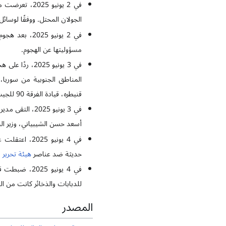
في 2 يونيو 5
الجولان المحتل. ووفقًا لوسائ
في 2 يونيو 2025، بعد هجوم بالصواريخ من جنوب سوريا تجاه الجولان المحتل، أعلنت مجموعة جديدة تسمى "كتائب
مسؤوليتها عن الهجوم.
في 3 يونيو 25
قنيطره، قيادة الفرقة 90 للجيش السوري، تل الشحم، منطقة سيسع، والفرقة 121 في منطقة كناكر بمحافظة ريف دمشق.
في 3 يونيو 2025، التقى مدير الوكالة الدولية للطاقة الذرية رافايل غروسي في
أسعد حسن الشيبياني، وزير ال
في 4 يونيو 
حديثة ضد عناصر
هيئة تحرير 
في 4 يونيو 
للدبابات والذخائر كانت من ال
المصدر