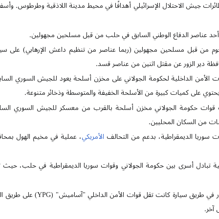
202، قصفت طائرات جيش الاحتلال الإسرائيلي أهدافًا في محيط مدينة اللاذقية وطرطوس. 
2025، أسفر هجوم من قبل مسلحين مجهولين (ربما عناصر من تنظيم داعش الإرهابي) على 
ة دير الزور عن مقتل اثنين من عناصر قسد.
202، عثرت قوات الأمن الداخلية لحكومة الجولاني على مخزن أسلحة يعود للجيش السوري ا
يحتوي على كميات كبيرة من الأسلحة الخفيفة والمتوسطة وذخائر متنوعة.
 2025، اكتشفت قوات حكومة الجولاني مخزن أسلحة بالقرب من معسكر للجيش السوري 
ت من السكان المحليين.
الأمريكي
، عملية في مخيم الهول بمحا
في 2 يونيو 2025، أسفر انفجار في طريق 
آخر.