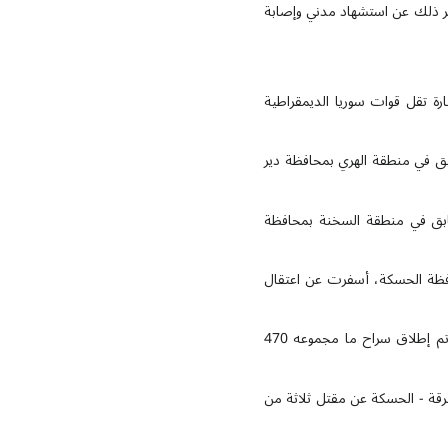
وأسفر ذلك عن استشهاد مدني وإصابة
سيارة تقل قوات سوريا الديمقراطية
لسابق في منطقة الهري بمحافظة دير
السابق في منطقة السخنة بمحافظة
فظة الحسكة، أسفرت عن اعتقال
في 1 يونيو 2025، جرت عملية تبادل أسرى بين حكومة الجولاني وقوات سوريا الديمقراطية في حلب، حيث تم إطلاق سراح ما مجموعه 470
سيارة كانت تقل قوات الأمن الداخلي "آساميش" (YPG) على طريق الرقة - الحسكة عن مقتل ثلاثة من