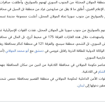
202، تعرضت منطقة الجولان المحتلة من الجنوب السوري لهجوم بالصواريخ، وأطلقت صافرا
ل الإعلام العبري، أُطلق ما لا يقل عن صاروخين غراد من منطقة تل السيل في محافظ
20، ردًا على هجوم بالصواريخ من جنوب سوريا على الجولان المحتل، نفذت القوات الإسرائي
المناطق الجنوبية من سوريا، واستهدفت خلال هذه الغارات الفرقة 175 ف
دمشق
مع
أبو محمد الجولاني
(أحم
خارجية السوري.
2025، اعتقلت عناصر حكومة الجولاني في محافظة اللاذقية من اثنين من سكان المحافظ
الشام
في اللاذقية.
2025، ضبطت قوات الأمن الداخلية لحكومة الجولاني في منطقة القصير بمحافظة حمص ش
مقرر دخولها إلى
لبنان
.