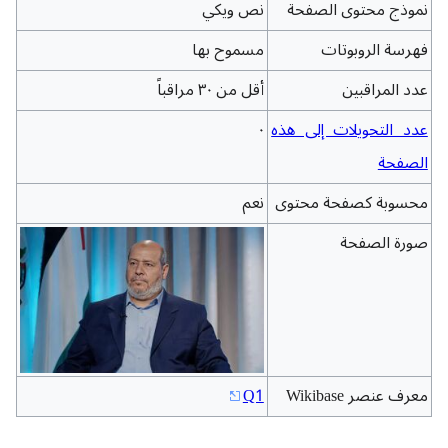
نموذج محتوى الصفحة
نص ويكي
فهرسة الروبوتات
مسموح بها
عدد المراقبين
أقل من ٣٠ مراقباً
عدد التحويلات إلى هذه
٠
الصفحة
محسوبة كصفحة محتوى
نعم
صورة الصفحة
معرف عنصر Wikibase
Q1