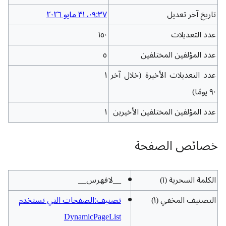
تاريخ آخر تعديل
٠٩:٣٧، ٣١ مايو ٢٠٢٦
عدد التعديلات
١٥٠
عدد المؤلفين المختلفين
٥
عدد التعديلات الأخيرة (خلال آخر
١
٩٠ يومًا)
عدد المؤلفين المختلفين الأخيرين
١
خصائص الصفحة
الكلمة السحرية (١)
__لافهرس__
التصنيف المخفي (١)
تصنيف:الصفحات التي تستخدم
DynamicPageList