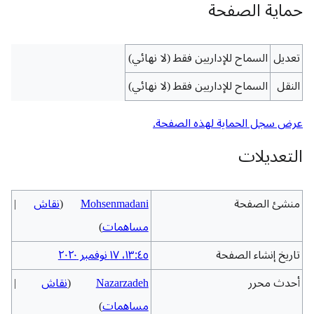
حماية الصفحة
تعديل
السماح للإداريين فقط (لا نهائي)
النقل
السماح للإداريين فقط (لا نهائي)
عرض سجل الحماية لهذه الصفحة.
التعديلات
منشئ الصفحة
Mohsenmadani
(
نقاش
|
مساهمات
)
تاريخ إنشاء الصفحة
١٣:٤٥، ١٧ نوفمبر ٢٠٢٠
أحدث محرر
Nazarzadeh
(
نقاش
|
مساهمات
)